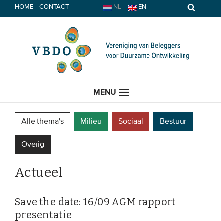
Spring
HOME
CONTACT
NL
EN
naar
inhoud
MENU
Alle thema's
Milieu
Sociaal
Bestuur
Overig
HOME
Actueel
ACTUEEL
Nieuws
Save the date: 16/09 AGM rapport
presentatie
Opinie