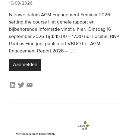
16/09/2026
Nieuwe datum AGM Engagement Seminar 2026:
EVENEMENTEN
setting the course Het gehele rapport en
Van de VBDO
bijbehorende informatie vindt u hier. Dinsdag 16
september 2026 Tijd: 15:00 – 17:30 uur Locatie: BNP
Van leden & partners
Paribas Eind juni publiceert VBDO het AGM
Engagement Report 2026 – […]
MEDIA
Aanmelden
Publicaties
Webinars
Podcasts
Video’s
WIE WE ZIJN
Vereniging