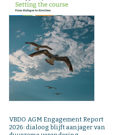
Onze leden
Team
Bestuur
Partners & netwerken
WAT WE DOEN
Engagement
Benchmarking
Kennisdeling
CONTACT
VBDO AGM Engagement Report
2026: dialoog blijft aanjager van
UITGEBREID ZOEKEN