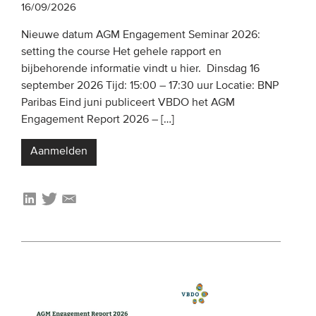
16/09/2026
Nieuwe datum AGM Engagement Seminar 2026:
EVENEMENTEN
setting the course Het gehele rapport en
Van de VBDO
bijbehorende informatie vindt u hier. Dinsdag 16
september 2026 Tijd: 15:00 – 17:30 uur Locatie: BNP
Van leden & partners
Paribas Eind juni publiceert VBDO het AGM
Engagement Report 2026 – […]
MEDIA
Aanmelden
Publicaties
Webinars
Podcasts
Video’s
WIE WE ZIJN
Vereniging