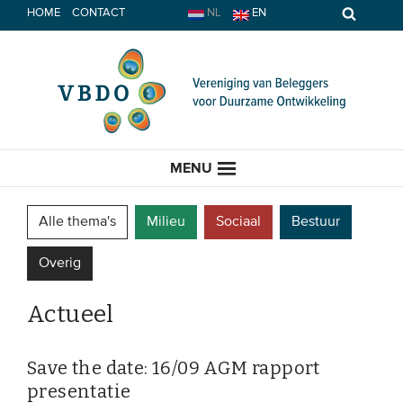
Spring
HOME
CONTACT
NL
EN
naar
inhoud
MENU
Alle thema's
Milieu
Sociaal
Bestuur
Overig
HOME
Actueel
ACTUEEL
Nieuws
Save the date: 16/09 AGM rapport
presentatie
Opinie