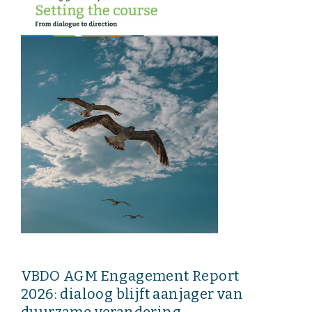
Onze leden
Team
Bestuur
Partners & netwerken
WAT WE DOEN
Engagement
Benchmarking
Kennisdeling
CONTACT
VBDO AGM Engagement Report
2026: dialoog blijft aanjager van
UITGEBREID ZOEKEN