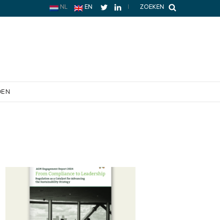
NL
EN
|
ZOEKEN
OEN