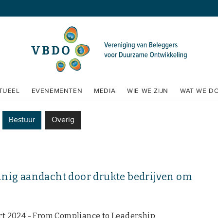
TUEEL
EVENEMENTEN
MEDIA
WIE WE ZIJN
WAT WE D
Bestuur
Overig
einig aandacht door drukte bedrijven om
t 2024 - From Compliance to Leadership