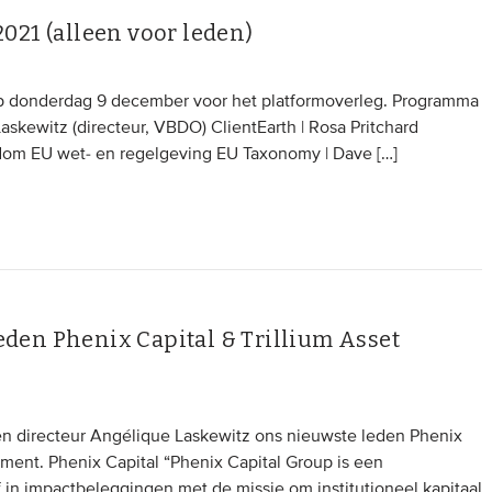
021 (alleen voor leden)
op donderdag 9 december voor het platformoverleg. Programma
kewitz (directeur, VBDO) ClientEarth | Rosa Pritchard
rondom EU wet- en regelgeving EU Taxonomy | Dave […]
den Phenix Capital & Trillium Asset
directeur Angélique Laskewitz ons nieuwste leden Phenix
ment. Phenix Capital “Phenix Capital Group is een
 in impactbeleggingen met de missie om institutioneel kapitaal