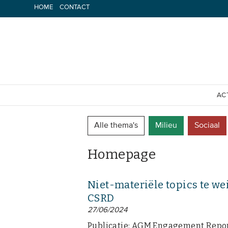
Spring
HOME
CONTACT
naar
inhoud
AC
Alle thema's
Milieu
Sociaal
Homepage
Niet-materiële topics te w
CSRD
27/06/2024
Publicatie: AGM Engagement Repor