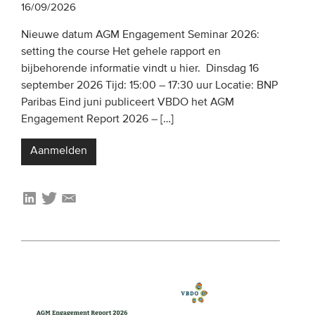
16/09/2026
Nieuwe datum AGM Engagement Seminar 2026:
EVENEMENTEN
setting the course Het gehele rapport en
Van de VBDO
bijbehorende informatie vindt u hier. Dinsdag 16
september 2026 Tijd: 15:00 – 17:30 uur Locatie: BNP
Van leden & partners
Paribas Eind juni publiceert VBDO het AGM
Engagement Report 2026 – […]
MEDIA
Aanmelden
Publicaties
Webinars
Podcasts
Video’s
WIE WE ZIJN
Vereniging