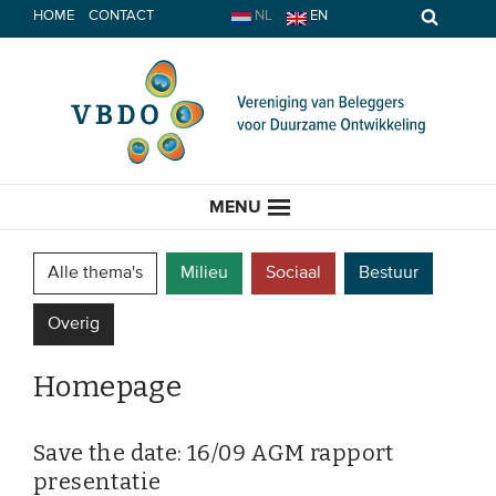
Spring
HOME
CONTACT
NL
EN
naar
inhoud
MENU
Alle thema's
Milieu
Sociaal
Bestuur
Overig
HOME
Homepage
ACTUEEL
Nieuws
Save the date: 16/09 AGM rapport
presentatie
Opinie