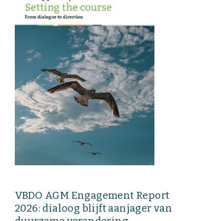
Onze leden
Team
Bestuur
Partners & netwerken
WAT WE DOEN
Engagement
Benchmarking
Kennisdeling
CONTACT
VBDO AGM Engagement Report
2026: dialoog blijft aanjager van
UITGEBREID ZOEKEN