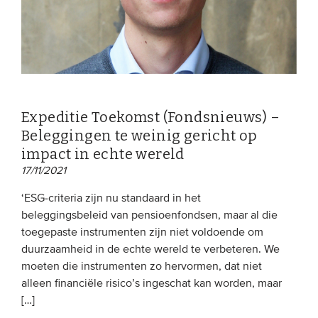
EVENEMENTEN
Van de VBDO
Van leden & partners
Expeditie Toekomst (Fondsnieuws) –
Beleggingen te weinig gericht op
MEDIA
impact in echte wereld
Publicaties
17/11/2021
Webinars
‘ESG-criteria zijn nu standaard in het
Podcasts
beleggingsbeleid van pensioenfondsen, maar al die
toegepaste instrumenten zijn niet voldoende om
Video’s
duurzaamheid in de echte wereld te verbeteren. We
moeten die instrumenten zo hervormen, dat niet
WIE WE ZIJN
alleen financiële risico’s ingeschat kan worden, maar
[…]
Vereniging