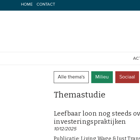
Spring
HOME
CONTACT
naar
inhoud
AC
Alle thema's
Milieu
Sociaal
Themastudie
Leefbaar loon nog steeds ov
investeringspraktijken
10/12/2025
Publicatie: Living Wage & Just Tran