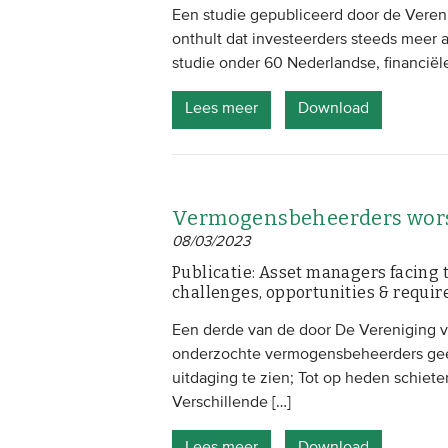
Een studie gepubliceerd door de Vere
onthult dat investeerders steeds meer a
studie onder 60 Nederlandse, financiële 
Lees meer
Download
Vermogensbeheerders worst
08/03/2023
Publicatie: Asset managers facing t
challenges, opportunities & requir
Een derde van de door De Vereniging 
onderzochte vermogensbeheerders geeft
uitdaging te zien; Tot op heden schiete
Verschillende […]
Lees meer
Download