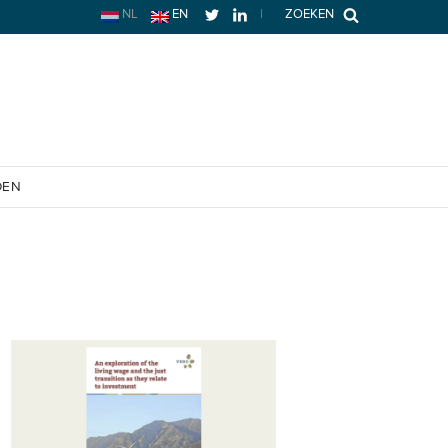
NL
EN
|
ZOEKEN
OEN