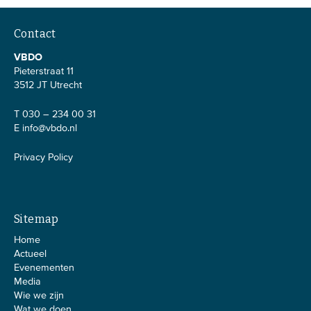
Contact
EVENEMENTEN
VBDO
Van de VBDO
Pieterstraat 11
3512 JT Utrecht
Van leden & partners
T 030 – 234 00 31
E
info@vbdo.nl
MEDIA
Privacy Policy
Publicaties
Webinars
Podcasts
Sitemap
Video’s
Home
Actueel
Evenementen
WIE WE ZIJN
Media
Wie we zijn
Vereniging
Wat we doen