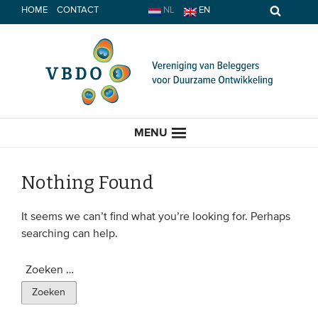
Spring
HOME
CONTACT
NL
EN
naar
inhoud
MENU
Nothing Found
HOME
It seems we can’t find what you’re looking for. Perhaps
searching can help.
ACTUEEL
Zoeken
naar:
Nieuws
Opinie