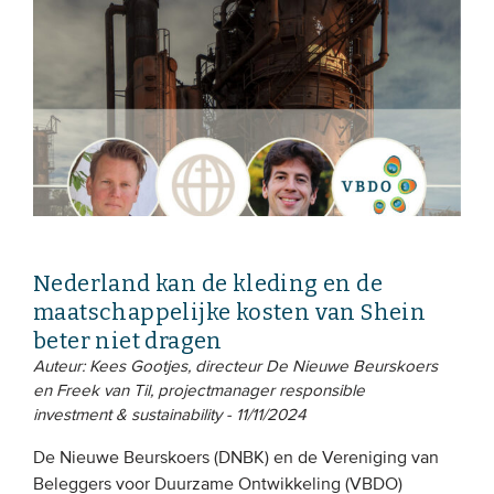
EVENEMENTEN
Van de VBDO
Van leden & partners
MEDIA
Publicaties
Nederland kan de kleding en de
Webinars
maatschappelijke kosten van Shein
Podcasts
beter niet dragen
Auteur: Kees Gootjes, directeur De Nieuwe Beurskoers
Video’s
en Freek van Til, projectmanager responsible
investment & sustainability - 11/11/2024
WIE WE ZIJN
De Nieuwe Beurskoers (DNBK) en de Vereniging van
Vereniging
Beleggers voor Duurzame Ontwikkeling (VBDO)