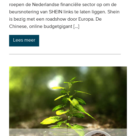
roepen de Nederlandse financiële sector op om de
Onze leden
beursnotering van SHEIN links te laten liggen. Shein
Team
is bezig met een roadshow door Europa. De
Chinese, online budgetgigant […]
Bestuur
Partners & netwerken
Lees meer
WAT WE DOEN
Engagement
Benchmarking
Kennisdeling
CONTACT
UITGEBREID ZOEKEN