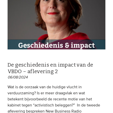
EVENEMENTEN
Van de VBDO
Van leden & partners
MEDIA
Publicaties
De geschiedenis en impact van de
Webinars
VBDO – aflevering 2
Podcasts
06/08/2024
Video’s
Wat is de oorzaak van de huidige vlucht in
verduurzaming? Is er meer draagvlak en wat
betekent bijvoorbeeld de recente motie van het
WIE WE ZIJN
kabinet tegen “activistisch beleggen?” In de tweede
Vereniging
aflevering bespreken New Business Radio