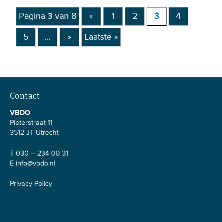
Pagina 3 van 8
«
1
2
3
4
5
...
»
Laatste »
Contact
VBDO
Pieterstraat 11
3512 JT Utrecht
T 030 – 234 00 31
E
info@vbdo.nl
Privacy Policy