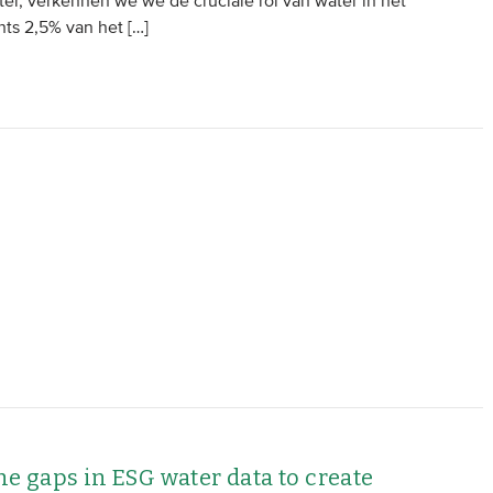
ter, verkennen we we de cruciale rol van water in het
ts 2,5% van het […]
 gaps in ESG water data to create