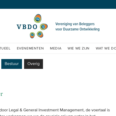
TUEEL
EVENEMENTEN
MEDIA
WIE WE ZIJN
WAT WE D
Bestuur
Overig
er
oor Legal & General Investment Management, de voertaal is