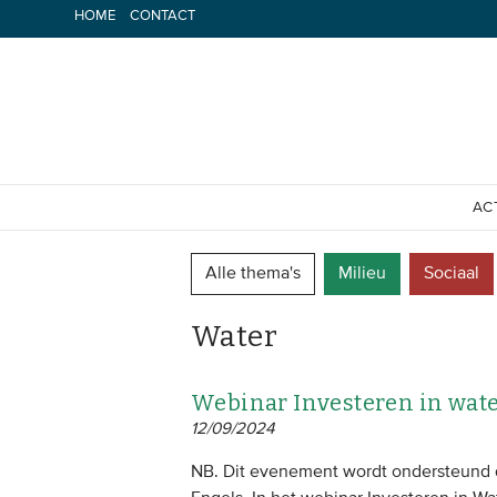
Spring
HOME
CONTACT
naar
inhoud
AC
Alle thema's
Milieu
Sociaal
Water
Webinar Investeren in wat
12/09/2024
NB. Dit evenement wordt ondersteund d