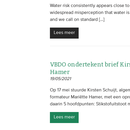
Water risk consistently appears close to t
widespread misperception that water is 
and we call on standard […]
Lees meer
VBDO ondertekent brief Kir
Hamer
19/05/2021
Op 17 mei stuurde Kirsten Schuijt, alg
formateur Mariëtte Hamer, met een oproe
daarin 5 hoofdpunten: Stikstofuitstoot 
Lees meer