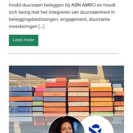
hoofd duurzaam beleggen bij ABN AMRO en houdt
Onze leden
zich bezig met het integreren van duurzaamheid in
Team
beleggingsbeslissingen, engagement, duurzame
investeringen […]
Bestuur
Partners & netwerken
Lees meer
WAT WE DOEN
Engagement
Benchmarking
Kennisdeling
CONTACT
UITGEBREID ZOEKEN