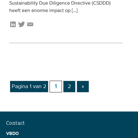
Sustainability Due Diligence Directive (CSDDD)
heeft een enorme impact op […]
Pagina 1 van 2
1
2
»
Contact
VBDO