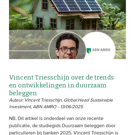
EVENEMENTEN
Van de VBDO
Van leden & partners
MEDIA
Publicaties
Vincent Triesschijn over de trends
Webinars
en ontwikkelingen in duurzaam
Podcasts
beleggen
Auteur: Vincent Triesschijn, Global Head Sustainable
Video’s
Investment, ABN AMRO - 13/06/2025
NB. Dit artikel is onderdeel van onze recente
WIE WE ZIJN
publicatie, de studiegids Duurzaam beleggen door
Vereniging
particulieren bij banken 2025. Vincent Triesschijn is